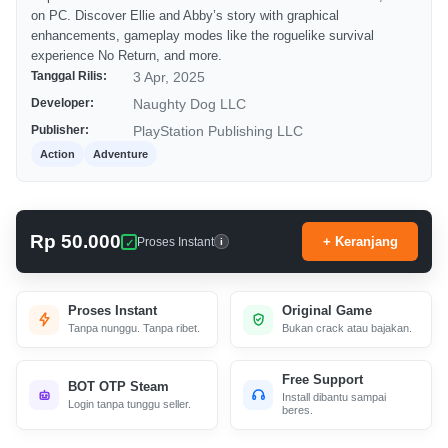
on PC. Discover Ellie and Abby’s story with graphical
enhancements, gameplay modes like the roguelike survival
experience No Return, and more.
Tanggal Rilis:
3 Apr, 2025
Developer:
Naughty Dog LLC
Publisher:
PlayStation Publishing LLC
Action
Adventure
Rp 50.000
+ Keranjang
Proses Instant
i
Proses Instant
Original Game
Tanpa nunggu. Tanpa ribet.
Bukan crack atau bajakan.
Free Support
BOT OTP Steam
Install dibantu sampai
Login tanpa tunggu seller.
beres.