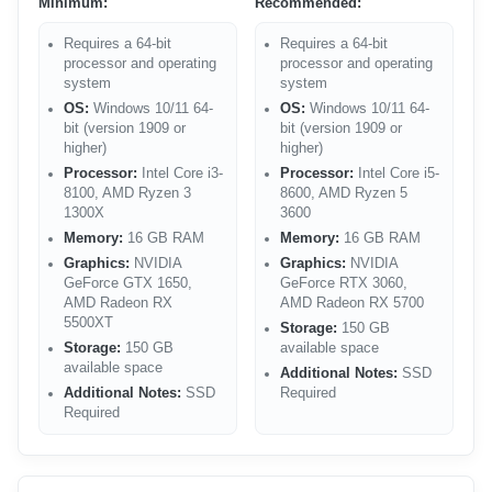
Minimum:
Recommended:
Requires a 64-bit
Requires a 64-bit
processor and operating
processor and operating
system
system
OS:
Windows 10/11 64-
OS:
Windows 10/11 64-
bit (version 1909 or
bit (version 1909 or
higher)
higher)
Processor:
Intel Core i3-
Processor:
Intel Core i5-
8100, AMD Ryzen 3
8600, AMD Ryzen 5
1300X
3600
Memory:
16 GB RAM
Memory:
16 GB RAM
Graphics:
NVIDIA
Graphics:
NVIDIA
GeForce GTX 1650,
GeForce RTX 3060,
AMD Radeon RX
AMD Radeon RX 5700
5500XT
Storage:
150 GB
Storage:
150 GB
available space
available space
Additional Notes:
SSD
Additional Notes:
SSD
Required
Required