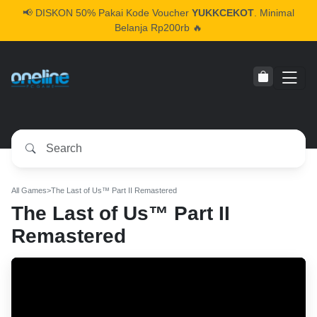
📢
DISKON 50% Pakai Kode Voucher
YUKKCEKOT
. Minimal
Belanja Rp200rb 🔥
All Games
>
The Last of Us™ Part II Remastered
The Last of Us™ Part II
Remastered