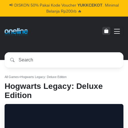
📢
DISKON 50% Pakai Kode Voucher
YUKKCEKOT
. Minimal
Belanja Rp200rb 🔥
All Games
>
Hogwarts Legacy: Deluxe Edition
Hogwarts Legacy: Deluxe
Edition