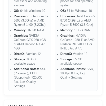
processor and operating
processor and operating
system
system
OS:
64-bit Windows 10
OS:
64-bit Windows 10
Processor:
Intel Core i5-
Processor:
Intel Core i7-
6600 (3.3Ghz) or AMD
8700 (3.2Ghz) or AMD
Ryzen 5 1400 (3.2Ghz)
Ryzen 5 3600 (3.6 Ghz)
Memory:
16 GB RAM
Memory:
16 GB RAM
Graphics:
NVIDIA
Graphics:
NVIDIA
GeForce GTX 960 4GB
GeForce 1080 Ti or AMD
or AMD Radeon RX 470
Radeon RX 5700 XT or
4GB
INTEL Arc A770
DirectX:
Version 12
DirectX:
Version 12
Storage:
85 GB
Storage:
85 GB
available space
available space
Additional Notes:
SSD
Additional Notes:
SSD,
(Preferred), HDD
1080p/60 fps, High
(Supported), 720p/30
Quality Settings
fps, Low Quality
Settings