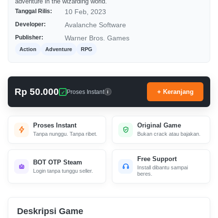
adventure in the wizarding world.
Tanggal Rilis:
10 Feb, 2023
Developer:
Avalanche Software
Publisher:
Warner Bros. Games
Action
Adventure
RPG
Rp 50.000
+ Keranjang
Proses Instant
i
Proses Instant
Original Game
Tanpa nunggu. Tanpa ribet.
Bukan crack atau bajakan.
Free Support
BOT OTP Steam
Install dibantu sampai
Login tanpa tunggu seller.
beres.
Deskripsi Game