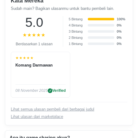
Kata Mereka
Sudah main? Bagikan ulasanmu untuk bantu pembeli lain.
5.0
5 Bintang
100%
4 Bintang
0%
3 Bintang
0%
★★★★★
2 Bintang
0%
Berdasarkan 1 ulasan
1 Bintang
0%
★★★★★
Komang Darmawan
08 November 2025
Verified
Lihat semua ulasan pembeli dari berbagai judul
Lihat ulasan dari marketplace
Apa itu game sharing akun?