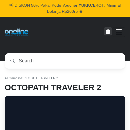
📢
DISKON 50% Pakai Kode Voucher
YUKKCEKOT
. Minimal
Belanja Rp200rb 🔥
All Games
>
OCTOPATH TRAVELER 2
OCTOPATH TRAVELER 2