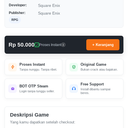
Developer:
Square Enix
Publisher:
Square Enix
RPG
Rp 50.000
+ Keranjang
Proses Instant
i
Proses Instant
Original Game
Tanpa nunggu. Tanpa ribet.
Bukan crack atau bajakan.
Free Support
BOT OTP Steam
Install dibantu sampai
Login tanpa tunggu seller.
beres.
Deskripsi Game
Yang kamu dapatkan setelah checkout: