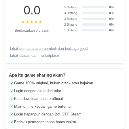
0.0
5 Bintang
0%
4 Bintang
0%
3 Bintang
0%
★★★★★
2 Bintang
0%
Berdasarkan 0 ulasan
1 Bintang
0%
Lihat semua ulasan pembeli dari berbagai judul
Lihat ulasan dari marketplace
Apa itu game sharing akun?
Game 100% original, bukan crack atau bajakan.
✓
Login dengan akun dari toko.
✓
Bisa download update official.
✓
Main offline kecuali game tertentu.
✓
Login kapanpun dengan Bot OTP Steam.
✓
Berlaku permanen tanpa batas waktu.
✓