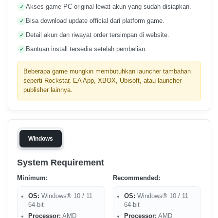
Akses game PC original lewat akun yang sudah disiapkan.
Bisa download update official dari platform game.
Detail akun dan riwayat order tersimpan di website.
Bantuan install tersedia setelah pembelian.
Beberapa game mungkin membutuhkan launcher tambahan
seperti Rockstar, EA App, XBOX, Ubisoft, atau launcher
publisher lainnya.
Windows
System Requirement
Minimum:
Recommended:
OS:
Windows® 10 / 11
OS:
Windows® 10 / 11
64-bit
64-bit
Processor:
AMD
Processor:
AMD