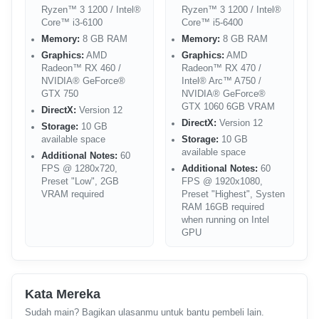
Ryzen™ 3 1200 / Intel®
Ryzen™ 3 1200 / Intel®
Core™ i3-6100
Core™ i5-6400
Memory:
8 GB RAM
Memory:
8 GB RAM
Graphics:
AMD
Graphics:
AMD
Radeon™ RX 460 /
Radeon™ RX 470 /
NVIDIA® GeForce®
Intel® Arc™ A750 /
GTX 750
NVIDIA® GeForce®
GTX 1060 6GB VRAM
DirectX:
Version 12
DirectX:
Version 12
Storage:
10 GB
available space
Storage:
10 GB
available space
Additional Notes:
60
FPS @ 1280x720,
Additional Notes:
60
Preset "Low", 2GB
FPS @ 1920x1080,
VRAM required
Preset "Highest", Systen
RAM 16GB required
when running on Intel
GPU
Kata Mereka
Sudah main? Bagikan ulasanmu untuk bantu pembeli lain.